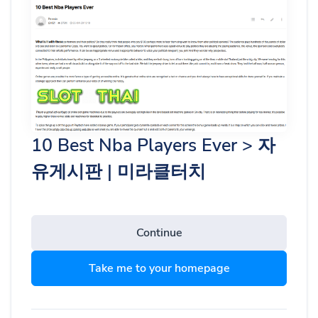
10 Best Nba Players Ever > 자
유게시판 | 미라클터치
Continue
Take me to your homepage