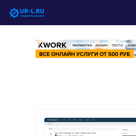
Solutions
QR -коды
Customizable & tracka
Био -страницы
Convert your social me
Как сократить сс
Правила сервиса