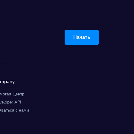
Начать
ompany
могая Центр
veloper API
язаться с нами