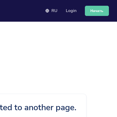
RU
Login
Начать
cted to another page.