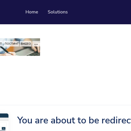
Home
Solutions
Resources
Developer API
Guide on how to use our API
ble QR codes
Помогая Центр
Проверьте наш центр помощи
dia followers
ылку
You are about to be redire