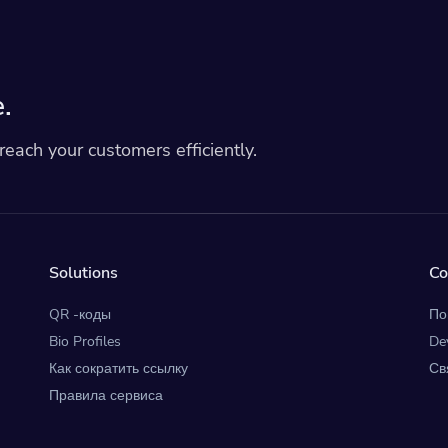
.
each your customers efficiently.
Solutions
C
QR -коды
По
Bio Profiles
De
Как сократить ссылку
Св
Правила сервиса