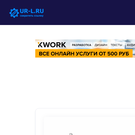
Solutions
QR -коды
Customizable & tracka
Био -страницы
Convert your social me
Как сократить сс
Правила сервиса