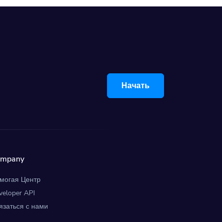
Начать
ompany
могая Центр
veloper API
язаться с нами