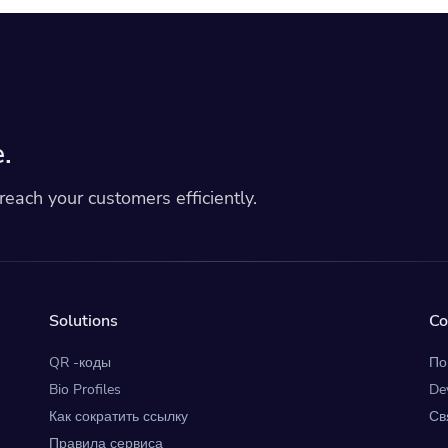
.
each your customers efficiently.
Solutions
C
QR -коды
По
Bio Profiles
De
Как сократить ссылку
Св
Правила сервиса