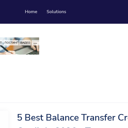
Home
Solutions
Resources
Developer API
Guide on how to use our API
ble QR codes
Помогая Центр
Проверьте наш центр помощи
dia followers
ылку
5 Best Balance Transfer Cr