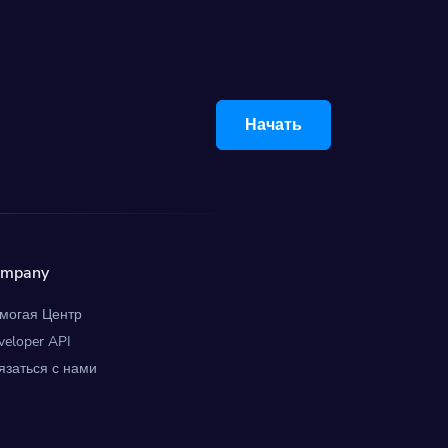
Начать
ompany
могая Центр
veloper API
язаться с нами