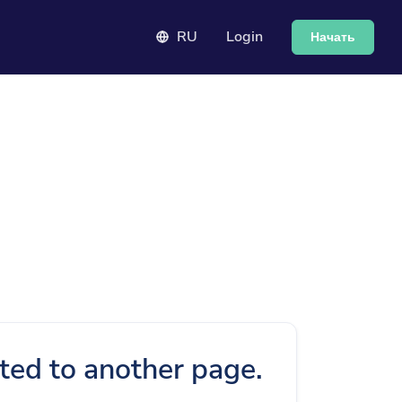
RU
Login
Начать
cted to another page.