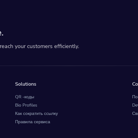
.
each your customers efficiently.
Solutions
C
QR -коды
По
Bio Profiles
De
Как сократить ссылку
Св
Правила сервиса