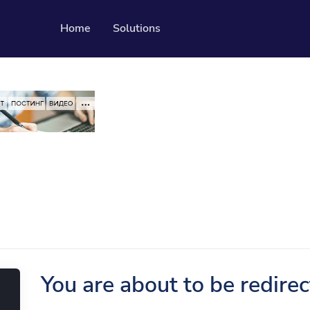
Home
Solutions
Resources
Developer API
Guide on how to use our API
ble QR codes
Помогая Центр
Проверьте наш центр помощи
dia followers
ылку
You are about to be redire