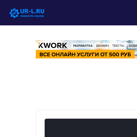
Solutions
QR -коды
Customizable & tracka
Био -страницы
Convert your social me
Как сократить сс
Правила сервиса